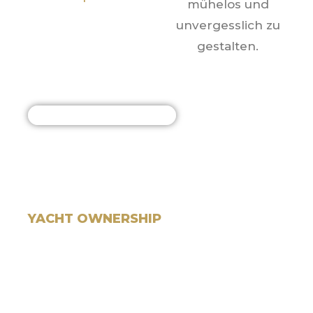
mühelos und
unvergesslich zu
gestalten.
Hassle-Free Yacht Ownership
YACHT OWNERSHIP​
The Odysseus Yacht Ownership Program offers you
all the benefits of owning your own yacht without
the hassle and expense.