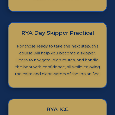
RYA Day Skipper Practical
For those ready to take the next step, this
course will help you become a skipper.
Learn to navigate, plan routes, and handle
the boat with confidence, all while enjoying
the calm and clear waters of the Ionian Sea.
RYA ICC