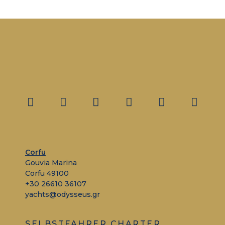
Corfu
Gouvia Marina
Corfu 49100
+30 26610 36107
yachts@odysseus.gr
SELBSTFAHRER CHARTER