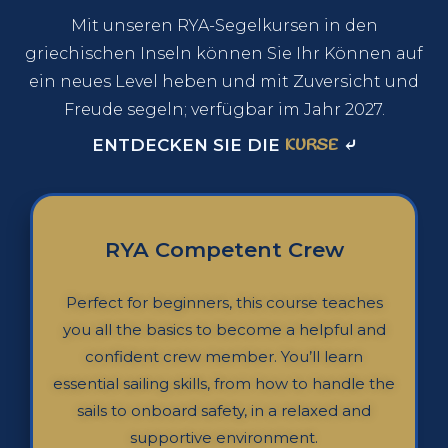
Mit unseren RYA-Segelkursen in den
griechischen Inseln können Sie Ihr Können auf
ein neues Level heben und mit Zuversicht und
Freude segeln; verfügbar im Jahr 2027.
ENTDECKEN SIE DIE
KURSE
⤶
RYA Competent Crew
Perfect for beginners, this course teaches
you all the basics to become a helpful and
confident crew member. You’ll learn
essential sailing skills, from how to handle the
sails to onboard safety, in a relaxed and
supportive environment.