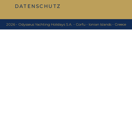
DATENSCHUTZ
2026 - Odysseus Yachting Holidays S.A. - Corfu - Ionian Islands - Greece