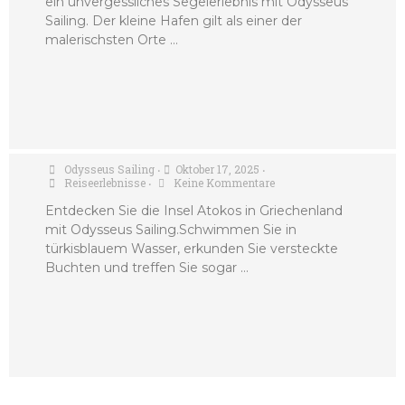
ein unvergessliches Segelerlebnis mit Odysseus
Sailing. Der kleine Hafen gilt als einer der
malerischsten Orte …
Atokos Island Greece
Odysseus Sailing
Oktober 17, 2025
•
•
Reiseerlebnisse
Keine Kommentare
•
Entdecken Sie die Insel Atokos in Griechenland
mit Odysseus Sailing.Schwimmen Sie in
türkisblauem Wasser, erkunden Sie versteckte
Buchten und treffen Sie sogar …