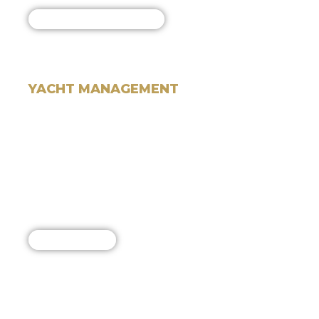
Expert Yacht Management
YACHT MANAGEMENT
All our services are conducted by our professional
team and expert partners
to the highest possible standards. Our services
include yacht management, maintenance,
guardianage, and sales.
For Sale: Yachts