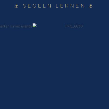
⚓︎ SEGELN LERNEN ⚓︎