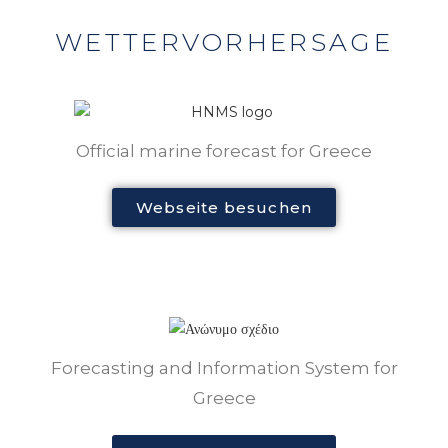
picturesque ports and marinas.
WETTERVORHERSAGE
The Ionian Islands, including Corfu, Paxos,
Antipaxos, Lefkada, Ithaca, Kefalonia, and
Official marine forecast for Greece
Zakynthos, create an ideal backdrop for your
sailing adventure. This „other Greece“ offers a
Webseite besuchen
unique charm, distinct from the Aegean islands,
running parallel to the western Greek mainland
coast.
Forecasting and Information System for
For those who are seeking to charter a sailing
Greece
yacht in Greece, the Ionian Sea is a true gem.