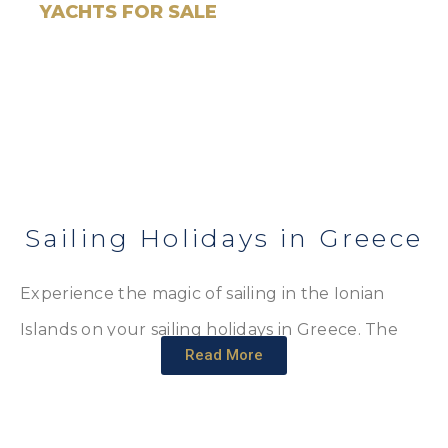
YACHTS FOR SALE​
Explore our beautifully maintained yachts, serviced
to the highest standards. Whether you’re a
seasoned sailor or first-time buyer, we’ll help you
find the perfect yacht, that suits your needs
Sailing Holidays in Greece
Experience the magic of sailing in the Ionian
Islands on your sailing holidays in Greece. The
Read More
Ionian Sea, with its roots in Greek mythology and
its border with Albania to the north, welcomes
you to explore its fantastic beaches and