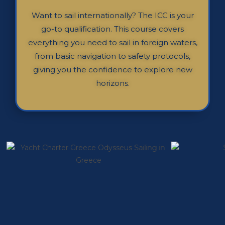
Want to sail internationally? The ICC is your
go-to qualification. This course covers
everything you need to sail in foreign waters,
from basic navigation to safety protocols,
giving you the confidence to explore new
horizons.