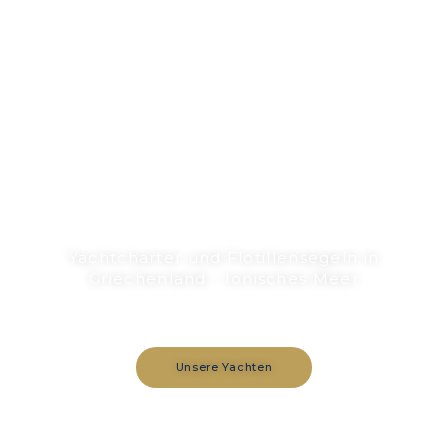
ODYSSEUS YACHTING
HOLIDAYS
Yachtcharter und Flotillensegeln in
Griechenland - Ionisches Meer
Unsere Yachten